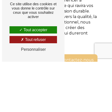
chez Le Convivial pour commencer à
Ce site utilise des cookies et
planifier un repas inoubliable qui ravira vos
vous donne le contrôle sur
invités et laissera une impression durable.
ceux que vous souhaitez
Avec notre engagement envers la qualité, la
activer
créativité et le service exceptionnel, nous
sommes là pour vous aider à créer des
Tout accepter
souvenirs gastronomiques qui dureront
toute une vie.
Tout refuser
Personnaliser
En savoir plus
Contactez-nous